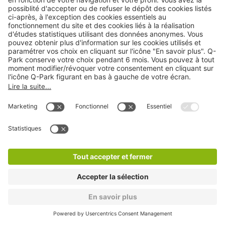
Q-Park Anvers - Montmartre - Sacré
Coeur
4 min
247