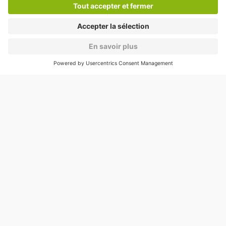
Cookies
Copyright
CGV
CGU
Déclaration de confidentialité
Informations légales
Médiation
* Réduction appliquée par rapport aux tarifs d'un
stationnement sur place