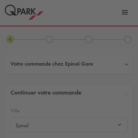
er
Bascu
vers
la
tion
navig
Votre commande chez
Epinal Gare
Continuer votre commande
Ville
Epinal