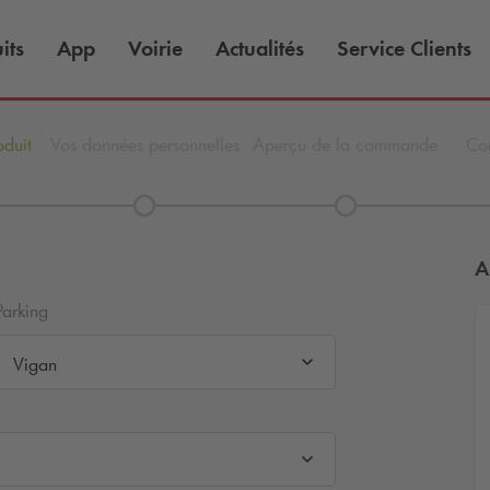
its
App
Voirie
Actualités
Service Clients
oduit
Vos données personnelles
Aperçu de la commande
Con
A
Parking
Vigan