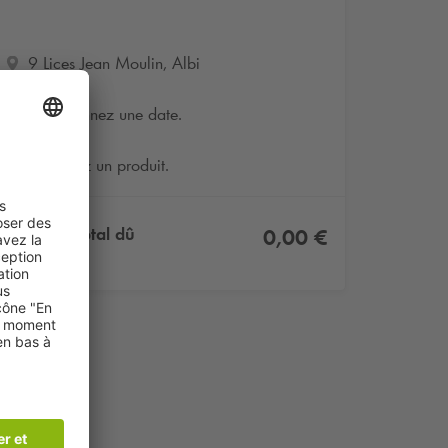
9 Lices Jean Moulin, Albi
Sélectionnez une date.
Sélectionnez un produit.
Montant total dû
0,00 €
TTC