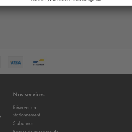
Nos services
Réserver un
stationnement
e
S'abonner
Bornes de recharge de