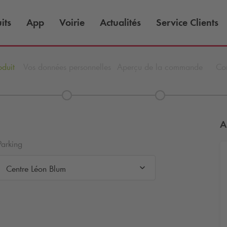
its
App
Voirie
Actualités
Service Clients
oduit
Vos données personnelles
Aperçu de la commande
Con
A
Parking
Centre Léon Blum