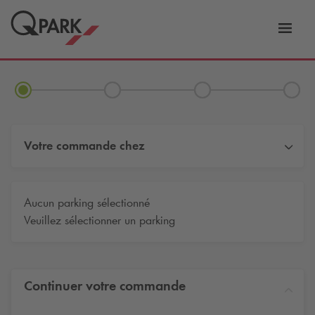
er
Bascu
vers
la
tion
navig
Votre commande chez
Aucun parking sélectionné
Veuillez sélectionner un parking
Continuer votre commande