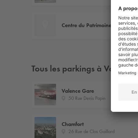
Centre du Patrimoine Arménien
Tous les parkings à Valence
Valence Gare
50 Rue Denis Papin
Chamfort
26 Rue de Clos Gaillard