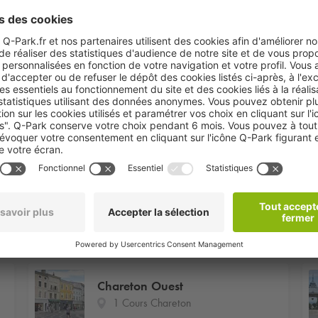
Hôtel Victoria
10
Chareton Est
46 Boulevard Vauban
Chareton Ouest
1 Cours Chareton