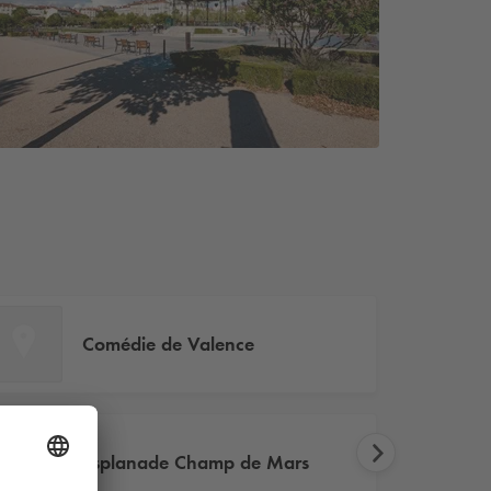
Comédie de Valence
Esplanade Champ de Mars