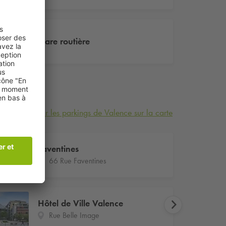
Gare routière
Voir les parkings de Valence sur la carte
Faventines
66 Rue Faventines
Hôtel de Ville Valence
Rue Belle Image