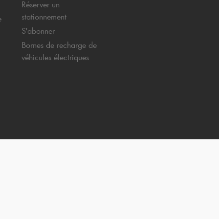
Réserver un
stationnement
e
S'abonner
Bornes de recharge de
véhicules électriques