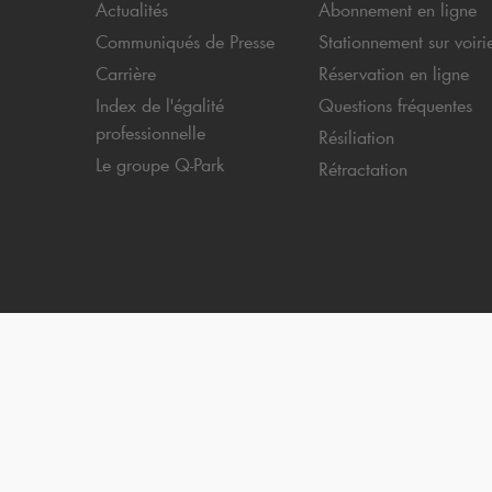
Actualités
Abonnement en ligne
Communiqués de Presse
Stationnement sur voiri
Carrière
Réservation en ligne
Index de l'égalité
Questions fréquentes
professionnelle
Résiliation
Le groupe
Q-Park
Rétractation