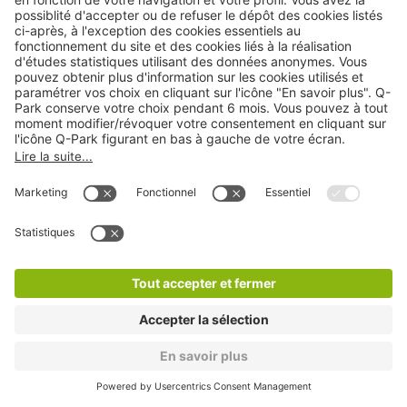
Q-Park Marais Lobau Notre Dame
1 min
261