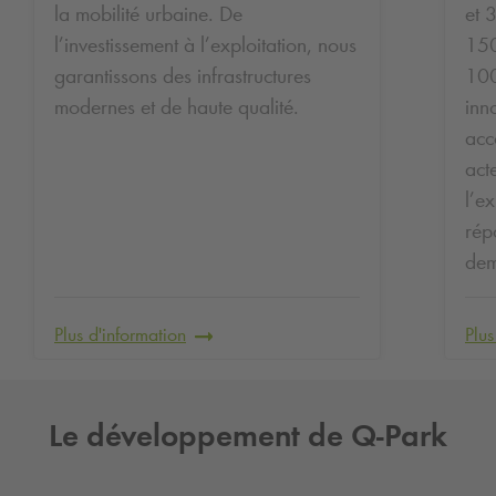
la mobilité urbaine. De
et 
l’investissement à l’exploitation, nous
150
garantissons des infrastructures
100
modernes et de haute qualité.
inn
acc
act
l’e
rép
dem
Plus d'information
Plus
Le développement de
Q-Park