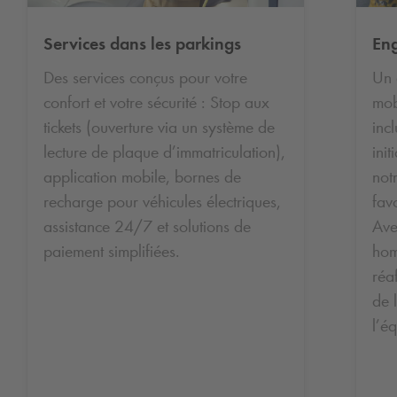
Services dans les parkings
En
Des services conçus pour votre
Un 
confort et votre sécurité : Stop aux
mob
tickets (ouverture via un système de
inc
lecture de plaque d’immatriculation),
ini
application mobile, bornes de
not
recharge pour véhicules électriques,
favo
assistance 24/7 et solutions de
Ave
paiement simplifiées.
ho
réa
de 
l’é