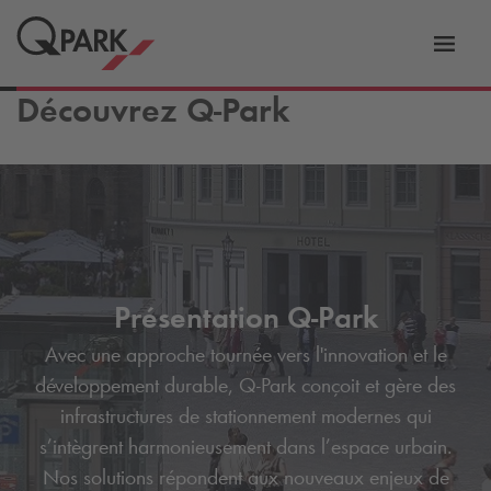
er
Bascu
vers
Découvrez
Q-Park
la
tion
navig
Présentation
Q-Park
Avec une approche tournée vers l'innovation et le
développement durable,
Q-Park
conçoit et gère des
infrastructures de stationnement modernes qui
s’intègrent harmonieusement dans l’espace urbain.
Nos solutions répondent aux nouveaux enjeux de