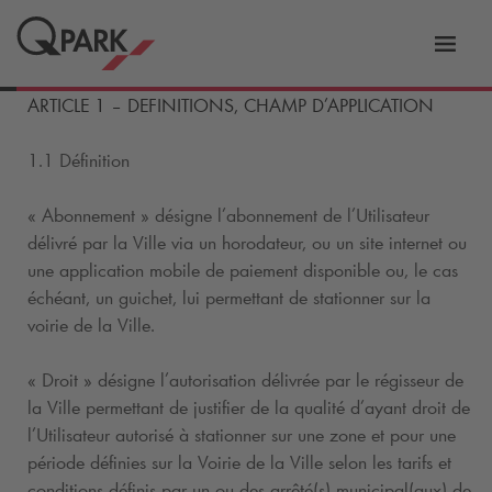
er
Bascu
vers
ARTICLE 1 – DEFINITIONS, CHAMP D’APPLICATION
la
tion
navig
1.1 Définition
« Abonnement » désigne l’abonnement de l’Utilisateur
délivré par la Ville via un horodateur, ou un site internet ou
une application mobile de paiement disponible ou, le cas
échéant, un guichet, lui permettant de stationner sur la
voirie de la Ville.
« Droit » désigne l’autorisation délivrée par le régisseur de
la Ville permettant de justifier de la qualité d’ayant droit de
l’Utilisateur autorisé à stationner sur une zone et pour une
période définies sur la Voirie de la Ville selon les tarifs et
conditions définis par un ou des arrêté(s) municipal(aux) de