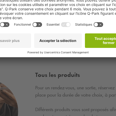
s !
Retrouvez les parkings
Q-
Plus d'infos
Tous les produits
Pour un rendez-vous, une sortie, réservez
place pour la durée de votre choix, à par
Différents produits vous sont proposés afi