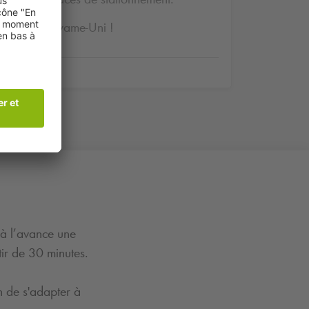
Park
au Royame-Uni !
 à l’avance une
tir de 30 minutes.
n de s'adapter à