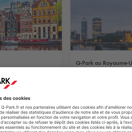
Q-Park
au Royaume-U
 le marché du
Le groupe
Q-Park
a une p
uest et est représenté
stationnement dans 7 pays
rançais. La priorité du
par sa filiale
Q-Park
Franc
 offrant des parkings
groupe est d’améliorer la 
ndamentaux : le confort, la
propres et sûrs, grâce à t
é en 1998 aux Pays-Bas
fiabilité et l’accueil. Le 
st, offrant plus de 3
est présent dans 7 pays e
e stationnement.
300 parkings et plus de 