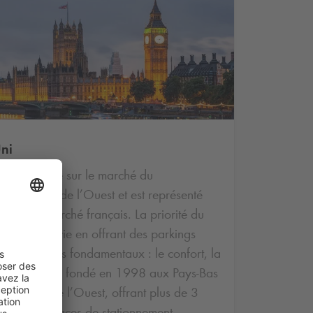
ni
osition forte sur le marché du
 d’Europe de l’Ouest et est représenté
e sur le marché français. La priorité du
qualité de vie en offrant des parkings
rois principes fondamentaux : le confort, la
groupe
Q-Park
fondé en 1998 aux Pays-Bas
n Europe de l’Ouest, offrant plus de 3
640 000 places de stationnement.