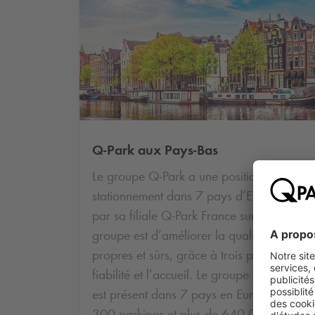
Q-Park
aux Pays-Bas
Le groupe
Q-Park
a une position forte sur
stationnement dans 7 pays d’Europe de l’O
par sa filiale
Q-Park
France sur le marché f
groupe est d’améliorer la qualité de vie en
propres et sûrs, grâce à trois principes fo
fiabilité et l’accueil. Le groupe
Q-Park
fond
est présent dans 7 pays en Europe de l’Oue
300 parkings et plus de 640 000 places d