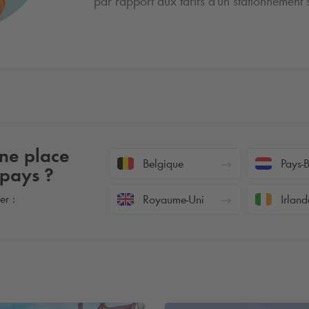
par rapport aux tarifs d'un stationnement 
une place
Belgique
Pays-
 pays ?
er :
Royaume-Uni
Irland