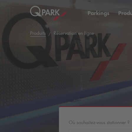
Parkings
Produ
Produits
Réservation en ligne
Où souhaitez-vous stationner ?