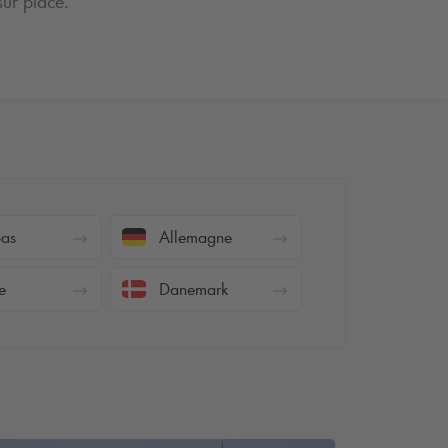
sur place.
Bas
Allemagne
e
Danemark