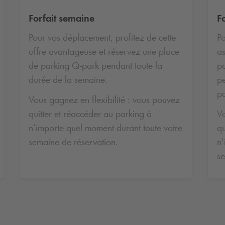
Forfait semaine
F
Pour vos déplacement, profitez de cette
Po
offre avantageuse et réservez une place
as
de parking
Q-park
pendant toute la
pa
durée de la semaine.
pe
p
Vous gagnez en flexibilité : vous pouvez
quitter et réaccéder au parking à
Vo
n’importe quel moment durant toute votre
qu
semaine de réservation.
n’
se