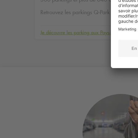
Retrouvez les parkings
Q-Park
aux Pays-ba
Je découvre les parking aux Pays-bas !