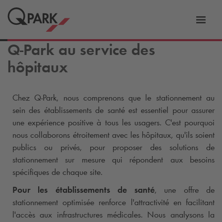
er
Bascu
vers
Q-Park
au service des
la
tion
navig
hôpitaux
Chez
Q-Park
, nous comprenons que le stationnement au
sein des établissements de santé est essentiel pour assurer
une expérience positive à tous les usagers. C'est pourquoi
nous collaborons étroitement avec les hôpitaux, qu'ils soient
publics ou privés, pour proposer des solutions de
stationnement sur mesure qui répondent aux besoins
spécifiques de chaque site.
Pour les établissements de santé
, une offre de
stationnement optimisée renforce l'attractivité en facilitant
l'accès aux infrastructures médicales. Nous analysons la