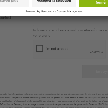
contact
Indiquer votre adresse email pour être informé du 
votre alerte
Envoy
mande. Les informations collectées, avec votre consentement et en vue de vous apporter la réponse à vos questions
ies fassent l’objet d’un traitement ayant pour finalité la gestion de votre contrat d’abonnement et/ou de votre
, de rectification, d’effacement et de portabilité des données vous concernant et d’un droit de limitation ou d’
Q-Park
France Services, dont les siège sociaux sont situés respectivement au 34 place de la Défense 92800 Pu
on Directeur Général Michèle Salvadoretti Pour en savoir plus sur vos droits et l’exercice de ceux-ci, merci de 