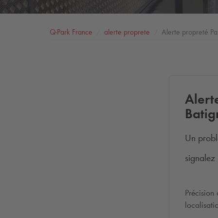
Q-Park
France
alerte proprete
Alerte propreté Par
Alert
Batig
Un probl
signalez 
Précision
localisat