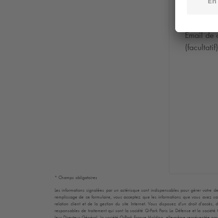
Email de 
(facultatif)
* Champs obligatoires
Les informations signalées par un astérisque sont indispensables pour gérer votre de
remplissage de ce formulaire, vous acceptez que les informations que vous avez sais
relation client et de la gestion du site Internet. Vous disposez d’un droit d’accès
responsables de traitement qui sont la société
Q-Park
Paris La Défense et la société
leur Directeur Général, la société
Q-Park
France Holding, elle-même représentée par s