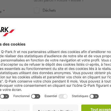
accès piéton ? voiture ? entrée ?
Déchets
te
*
Odeur
Sol impraticable
Tags
autre
Déposer ici
ou parcourir
sur vos
documents