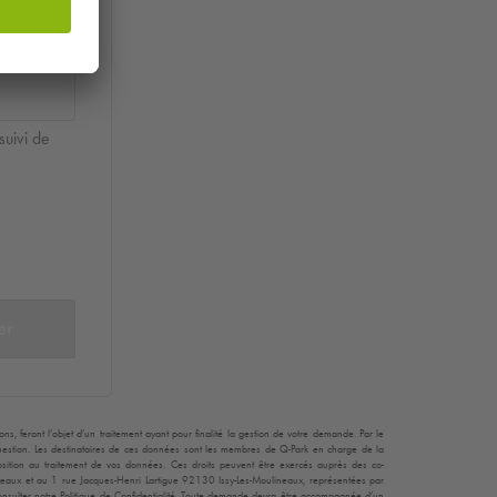
suivi de
er
, feront l’objet d’un traitement ayant pour finalité la gestion de votre demande. Par le
 question. Les destinataires de ces données sont les membres de
Q-Park
en charge de la
opposition au traitement de vos données. Ces droits peuvent être exercés auprès des co-
teaux et au 1 rue Jacques-Henri Lartigue 92130 Issy-Les-Moulineaux, représentées par
consulter notre Politique de Confidentialité. Toute demande devra être accompagnée d’un