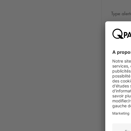
Type aler
Photo
*