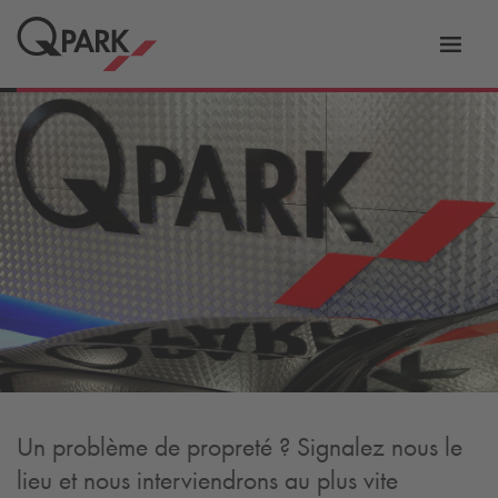
er
Bascu
vers
la
tion
navig
Un problème de propreté ? Signalez nous le
lieu et nous interviendrons au plus vite