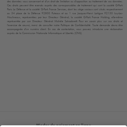
des données vous concernant et d’un droit de limitation ou d’opposition au traitement de vos données.
Ces droits peuvent être exercés auprès des co-responsables de traitement qui sont la société
Q-Park
Paris La Défense et la société
Q-Park
France Services, dont les siège sociaux sont situés respectivement
au 34 place de la Défense 92800 Puteaux et au 1 rue Jacques-Henri Lartigue 92130 Issy-Les-
Moulineaux, représentées par leur Directeur Général, la société
Q-Park
France Holding, elle-même
représentée par son Directeur Général Michèle Salvadoretti Pour en savoir plus sur vos droits et
l’exercice de ceux-ci, merci de consulter notre Politique de Confidentialité. Toute demande devra être
accompagnée d’un numéro client. En cas de contestation, vous pouvez introduire une réclamation
auprès de la Commission Nationale Informatique et Libertés (CNIL).
Modes de paiement en ligne