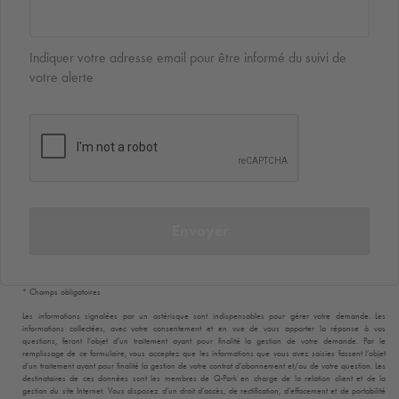
Indiquer votre adresse email pour être informé du suivi de
votre alerte
Envoyer
* Champs obligatoires
Les informations signalées par un astérisque sont indispensables pour gérer votre demande. Les
informations collectées, avec votre consentement et en vue de vous apporter la réponse à vos
questions, feront l’objet d’un traitement ayant pour finalité la gestion de votre demande. Par le
remplissage de ce formulaire, vous acceptez que les informations que vous avez saisies fassent l’objet
d’un traitement ayant pour finalité la gestion de votre contrat d’abonnement et/ou de votre question. Les
destinataires de ces données sont les membres de
Q-Park
en charge de la relation client et de la
gestion du site Internet. Vous disposez d’un droit d’accès, de rectification, d’effacement et de portabilité