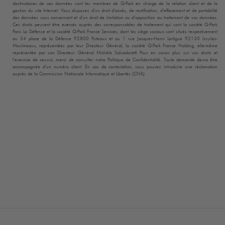
destinataires de ces données sont les membres de
Q-Park
en charge de la relation client et de la
gestion du site Internet. Vous disposez d’un droit d’accès, de rectification, d’effacement et de portabilité
des données vous concernant et d’un droit de limitation ou d’opposition au traitement de vos données.
Ces droits peuvent être exercés auprès des co-responsables de traitement qui sont la société
Q-Park
Paris La Défense et la société
Q-Park
France Services, dont les siège sociaux sont situés respectivement
au 34 place de la Défense 92800 Puteaux et au 1 rue Jacques-Henri Lartigue 92130 Issy-Les-
Moulineaux, représentées par leur Directeur Général, la société
Q-Park
France Holding, elle-même
représentée par son Directeur Général Michèle Salvadoretti Pour en savoir plus sur vos droits et
l’exercice de ceux-ci, merci de consulter notre Politique de Confidentialité. Toute demande devra être
accompagnée d’un numéro client. En cas de contestation, vous pouvez introduire une réclamation
auprès de la Commission Nationale Informatique et Libertés (CNIL).