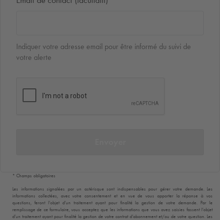
Email de contact (facultatif)
Indiquer votre adresse email pour être informé du suivi de
votre alerte
Envoyer
* Champs obligatoires
Les informations signalées par un astérisque sont indispensables pour gérer votre demande. Les
informations collectées, avec votre consentement et en vue de vous apporter la réponse à vos
questions, feront l’objet d’un traitement ayant pour finalité la gestion de votre demande. Par le
remplissage de ce formulaire, vous acceptez que les informations que vous avez saisies fassent l’objet
d’un traitement ayant pour finalité la gestion de votre contrat d’abonnement et/ou de votre question. Les