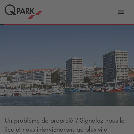
er
Bascu
vers
la
tion
navig
Un problème de propreté ? Signalez nous le
lieu et nous interviendrons au plus vite