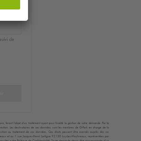
suivi de
er
, feront l’objet d’un traitement ayant pour finalité la gestion de votre demande. Par le
 question. Les destinataires de ces données sont les membres de
Q-Park
en charge de la
opposition au traitement de vos données. Ces droits peuvent être exercés auprès des co-
teaux et au 1 rue Jacques-Henri Lartigue 92130 Issy-Les-Moulineaux, représentées par
consulter notre Politique de Confidentialité. Toute demande devra être accompagnée d’un