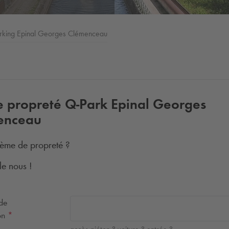
arking Epinal Georges Clémenceau
e propreté
Q-Park
Epinal Georges
enceau
ème de propreté ?
le nous !
 de
ion
*