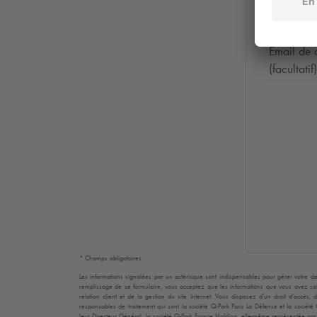
Email de 
(facultatif)
* Champs obligatoires
Les informations signalées par un astérisque sont indispensables pour gérer votre de
remplissage de ce formulaire, vous acceptez que les informations que vous avez sais
relation client et de la gestion du site Internet. Vous disposez d’un droit d’accès
responsables de traitement qui sont la société
Q-Park
Paris La Défense et la société
leur Directeur Général, la société
Q-Park
France Holding, elle-même représentée par s