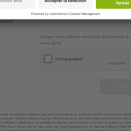
contact
Indiquer votre adresse email pour être informé du 
votre alerte
Envoy
mande. Les informations collectées, avec votre consentement et en vue de vous apporter la réponse à vos questions
ies fassent l’objet d’un traitement ayant pour finalité la gestion de votre contrat d’abonnement et/ou de votre
, de rectification, d’effacement et de portabilité des données vous concernant et d’un droit de limitation ou d’
Q-Park
France Services, dont les siège sociaux sont situés respectivement au 34 place de la Défense 92800 Pu
on Directeur Général Michèle Salvadoretti Pour en savoir plus sur vos droits et l’exercice de ceux-ci, merci de 