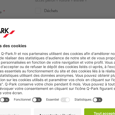
accès piéton ? voiture ? entrée ?
Déchets
te
*
Odeur
Sol impraticable
Tags
autre
Déposer ici
ou parcourir
sur vos
documents