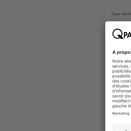
Type aler
Photo
*