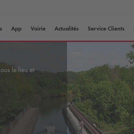
s
App
Voirie
Actualités
Service Clients
us le lieu et