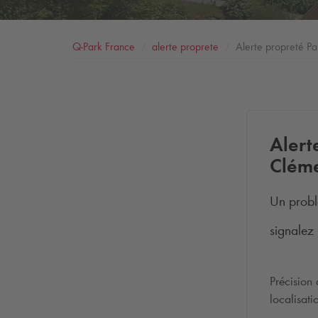
Q-Park
France
alerte proprete
Alerte propreté P
Alert
Clém
Un probl
signalez 
Précision
localisat