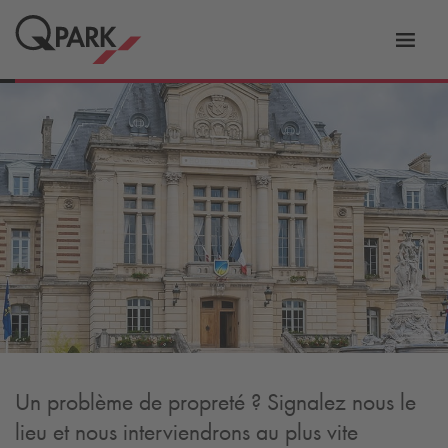
er
Bascu
vers
la
tion
navig
Un problème de propreté ? Signalez nous le
lieu et nous interviendrons au plus vite