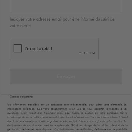
Indiquer votre adresse email pour être informé du suivi de
votre alerte
Envoyer
* Champs obligatoires
Les informations signalées par un astérisque sont indispensables pour gérer votre demande. Les
informations collectées, avec votre consentement et en vue de vous apporter la réponse à vos
questions, feront l’objet d’un traitement ayant pour finalité la gestion de votre demande. Par le
remplissage de ce formulaire, vous acceptez que les informations que vous avez saisies fassent l’objet
d’un traitement ayant pour finalité la gestion de votre contrat d’abonnement et/ou de votre question. Les
destinataires de ces données sont les membres de
Q-Park
en charge de la relation client et de la
gestion du site Internet. Vous disposez d’un droit d’accès, de rectification, d’effacement et de portabilité