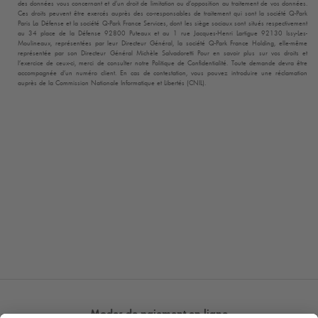
des données vous concernant et d’un droit de limitation ou d’opposition au traitement de vos données.
Ces droits peuvent être exercés auprès des co-responsables de traitement qui sont la société
Q-Park
Paris La Défense et la société
Q-Park
France Services, dont les siège sociaux sont situés respectivement
au 34 place de la Défense 92800 Puteaux et au 1 rue Jacques-Henri Lartigue 92130 Issy-Les-
Moulineaux, représentées par leur Directeur Général, la société
Q-Park
France Holding, elle-même
représentée par son Directeur Général Michèle Salvadoretti Pour en savoir plus sur vos droits et
l’exercice de ceux-ci, merci de consulter notre Politique de Confidentialité. Toute demande devra être
accompagnée d’un numéro client. En cas de contestation, vous pouvez introduire une réclamation
auprès de la Commission Nationale Informatique et Libertés (CNIL).
Modes de paiement en ligne