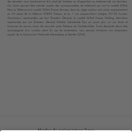
des données vous concernant et d’un droit de limitation ou d’opposition au traitement de vos données.
Ces droits peuvent être exercés auprès des co-responsables de traitement qui sont la société
Q-Park
Paris La Défense et la société
Q-Park
France Services, dont les siège sociaux sont situés respectivement
au 34 place de la Défense 92800 Puteaux et au 1 rue Jacques-Henri Lartigue 92130 Issy-Les-
Moulineaux, représentées par leur Directeur Général, la société
Q-Park
France Holding, elle-même
représentée par son Directeur Général Michèle Salvadoretti Pour en savoir plus sur vos droits et
l’exercice de ceux-ci, merci de consulter notre Politique de Confidentialité. Toute demande devra être
accompagnée d’un numéro client. En cas de contestation, vous pouvez introduire une réclamation
auprès de la Commission Nationale Informatique et Libertés (CNIL).
Modes de paiement en ligne