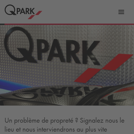
er
Bascu
vers
la
tion
navig
Un problème de propreté ? Signalez nous le
lieu et nous interviendrons au plus vite