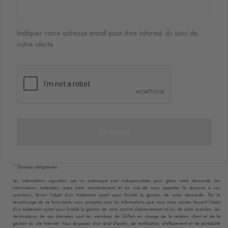
Indiquer votre adresse email pour être informé du suivi de
votre alerte
Envoyer
* Champs obligatoires
Les informations signalées par un astérisque sont indispensables pour gérer votre demande. Les
informations collectées, avec votre consentement et en vue de vous apporter la réponse à vos
questions, feront l’objet d’un traitement ayant pour finalité la gestion de votre demande. Par le
remplissage de ce formulaire, vous acceptez que les informations que vous avez saisies fassent l’objet
d’un traitement ayant pour finalité la gestion de votre contrat d’abonnement et/ou de votre question. Les
destinataires de ces données sont les membres de
Q-Park
en charge de la relation client et de la
gestion du site Internet. Vous disposez d’un droit d’accès, de rectification, d’effacement et de portabilité