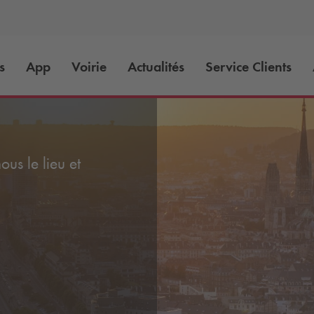
s
App
Voirie
Actualités
Service Clients
us le lieu et