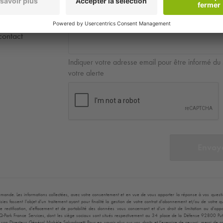
contact
Indiquer votre adresse email pour être informé du 
votre alerte
Envoy
mande. Les informations collectées, avec votre consentement et en vue de vous apporter la réponse à vos questions
ies fassent l’objet d’un traitement ayant pour finalité la gestion de votre contrat d’abonnement et/ou de votre
, de rectification, d’effacement et de portabilité des données vous concernant et d’un droit de limitation ou d’
Q-Park
France Services, dont les siège sociaux sont situés respectivement au 34 place de la Défense 92800 Pu
on Directeur Général Michèle Salvadoretti Pour en savoir plus sur vos droits et l’exercice de ceux-ci, merci de 