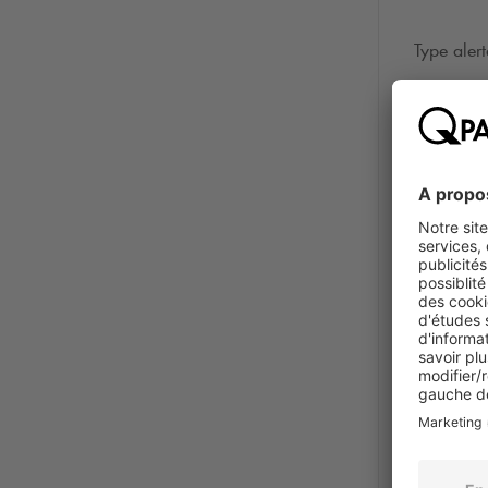
Type aler
Photo
*