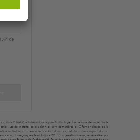
suivi de
er
, feront l’objet d’un traitement ayant pour finalité la gestion de votre demande. Par le
 question. Les destinataires de ces données sont les membres de
Q-Park
en charge de la
opposition au traitement de vos données. Ces droits peuvent être exercés auprès des co-
teaux et au 1 rue Jacques-Henri Lartigue 92130 Issy-Les-Moulineaux, représentées par
consulter notre Politique de Confidentialité. Toute demande devra être accompagnée d’un