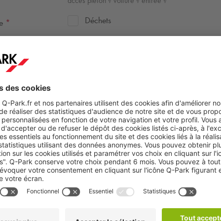
accès piéton ? voiture ? entrée ?
Déchets
te
*
Odeur
Sol impraticable
Tags
autre
Déposer ici
ou parcourir
sur vos
documents