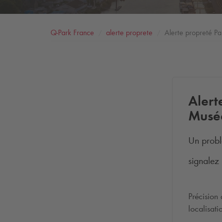
Q-Park
France
alerte proprete
Alerte propreté Pa
Alert
Musée
Un probl
signalez 
Précision
localisat