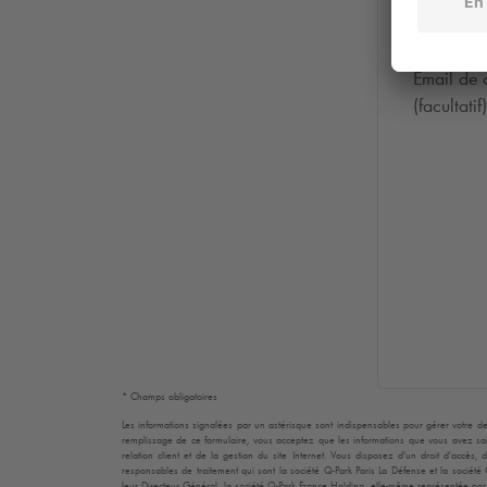
Email de 
(facultatif)
* Champs obligatoires
Les informations signalées par un astérisque sont indispensables pour gérer votre de
remplissage de ce formulaire, vous acceptez que les informations que vous avez sais
relation client et de la gestion du site Internet. Vous disposez d’un droit d’accès
responsables de traitement qui sont la société
Q-Park
Paris La Défense et la société
leur Directeur Général, la société
Q-Park
France Holding, elle-même représentée par s