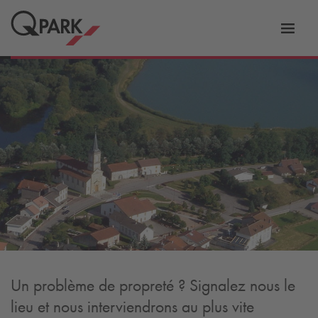
er
Bascu
vers
la
tion
navig
Un problème de propreté ? Signalez nous le
lieu et nous interviendrons au plus vite