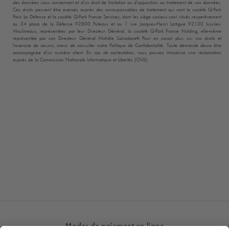
des données vous concernant et d’un droit de limitation ou d’opposition au traitement de vos données.
Ces droits peuvent être exercés auprès des co-responsables de traitement qui sont la société
Q-Park
Paris La Défense et la société
Q-Park
France Services, dont les siège sociaux sont situés respectivement
au 34 place de la Défense 92800 Puteaux et au 1 rue Jacques-Henri Lartigue 92130 Issy-Les-
Moulineaux, représentées par leur Directeur Général, la société
Q-Park
France Holding, elle-même
représentée par son Directeur Général Michèle Salvadoretti Pour en savoir plus sur vos droits et
l’exercice de ceux-ci, merci de consulter notre Politique de Confidentialité. Toute demande devra être
accompagnée d’un numéro client. En cas de contestation, vous pouvez introduire une réclamation
auprès de la Commission Nationale Informatique et Libertés (CNIL).
Modes de paiement en ligne