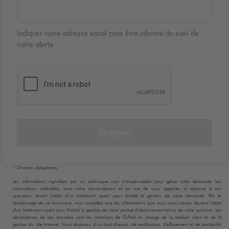
Indiquer votre adresse email pour être informé du suivi de
votre alerte
Envoyer
* Champs obligatoires
Les informations signalées par un astérisque sont indispensables pour gérer votre demande. Les
informations collectées, avec votre consentement et en vue de vous apporter la réponse à vos
questions, feront l’objet d’un traitement ayant pour finalité la gestion de votre demande. Par le
remplissage de ce formulaire, vous acceptez que les informations que vous avez saisies fassent l’objet
d’un traitement ayant pour finalité la gestion de votre contrat d’abonnement et/ou de votre question. Les
destinataires de ces données sont les membres de
Q-Park
en charge de la relation client et de la
gestion du site Internet. Vous disposez d’un droit d’accès, de rectification, d’effacement et de portabilité