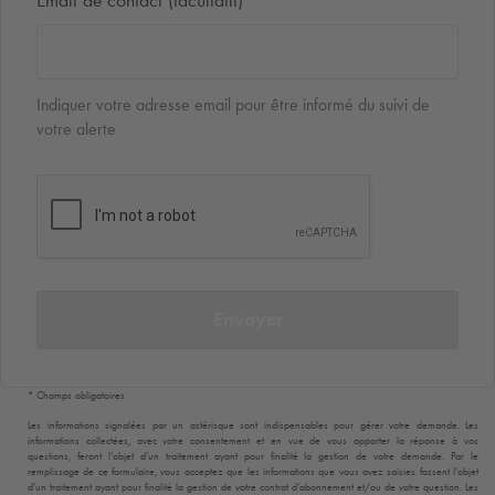
Email de contact (facultatif)
Indiquer votre adresse email pour être informé du suivi de
votre alerte
Envoyer
* Champs obligatoires
Les informations signalées par un astérisque sont indispensables pour gérer votre demande. Les
informations collectées, avec votre consentement et en vue de vous apporter la réponse à vos
questions, feront l’objet d’un traitement ayant pour finalité la gestion de votre demande. Par le
remplissage de ce formulaire, vous acceptez que les informations que vous avez saisies fassent l’objet
d’un traitement ayant pour finalité la gestion de votre contrat d’abonnement et/ou de votre question. Les