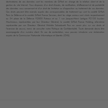
destinataires de ces données sont les membres de
Q-Park
en charge de la relation client et de la
gestion du site Internet. Vous disposez d’un droit d’accès, de rectification, d’effacement et de portabilité
des données vous concernant et d’un droit de limitation ou d’opposition au traitement de vos données.
Ces droits peuvent être exercés auprès des co-responsables de traitement qui sont la société
Q-Park
Paris La Défense et la société
Q-Park
France Services, dont les siège sociaux sont situés respectivement
au 34 place de la Défense 92800 Puteaux et au 1 rue Jacques-Henri Lartigue 92130 Issy-Les-
Moulineaux, représentées par leur Directeur Général, la société
Q-Park
France Holding, elle-même
représentée par son Directeur Général Michèle Salvadoretti Pour en savoir plus sur vos droits et
l’exercice de ceux-ci, merci de consulter notre Politique de Confidentialité. Toute demande devra être
accompagnée d’un numéro client. En cas de contestation, vous pouvez introduire une réclamation
auprès de la Commission Nationale Informatique et Libertés (CNIL).