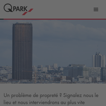
er
Bascu
vers
la
tion
navig
Un problème de propreté ? Signalez nous le
lieu et nous interviendrons au plus vite