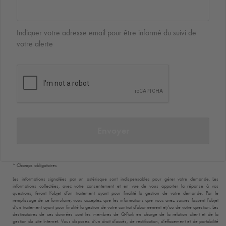
Indiquer votre adresse email pour être informé du suivi de
votre alerte
Envoyer
* Champs obligatoires
Les informations signalées par un astérisque sont indispensables pour gérer votre demande. Les
informations collectées, avec votre consentement et en vue de vous apporter la réponse à vos
questions, feront l’objet d’un traitement ayant pour finalité la gestion de votre demande. Par le
remplissage de ce formulaire, vous acceptez que les informations que vous avez saisies fassent l’objet
d’un traitement ayant pour finalité la gestion de votre contrat d’abonnement et/ou de votre question. Les
destinataires de ces données sont les membres de
Q-Park
en charge de la relation client et de la
gestion du site Internet. Vous disposez d’un droit d’accès, de rectification, d’effacement et de portabilité