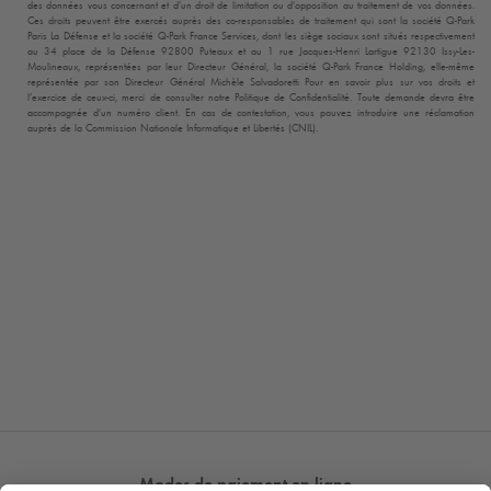
des données vous concernant et d’un droit de limitation ou d’opposition au traitement de vos données.
Ces droits peuvent être exercés auprès des co-responsables de traitement qui sont la société
Q-Park
Paris La Défense et la société
Q-Park
France Services, dont les siège sociaux sont situés respectivement
au 34 place de la Défense 92800 Puteaux et au 1 rue Jacques-Henri Lartigue 92130 Issy-Les-
Moulineaux, représentées par leur Directeur Général, la société
Q-Park
France Holding, elle-même
représentée par son Directeur Général Michèle Salvadoretti Pour en savoir plus sur vos droits et
l’exercice de ceux-ci, merci de consulter notre Politique de Confidentialité. Toute demande devra être
accompagnée d’un numéro client. En cas de contestation, vous pouvez introduire une réclamation
auprès de la Commission Nationale Informatique et Libertés (CNIL).
Modes de paiement en ligne