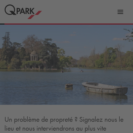
er
Bascu
vers
la
tion
navig
Un problème de propreté ? Signalez nous le
lieu et nous interviendrons au plus vite