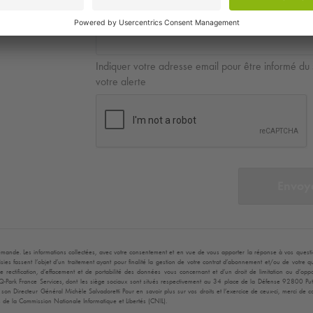
contact
Indiquer votre adresse email pour être informé du 
votre alerte
Envoy
mande. Les informations collectées, avec votre consentement et en vue de vous apporter la réponse à vos questions
ies fassent l’objet d’un traitement ayant pour finalité la gestion de votre contrat d’abonnement et/ou de votre
, de rectification, d’effacement et de portabilité des données vous concernant et d’un droit de limitation ou d’
Q-Park
France Services, dont les siège sociaux sont situés respectivement au 34 place de la Défense 92800 Pu
on Directeur Général Michèle Salvadoretti Pour en savoir plus sur vos droits et l’exercice de ceux-ci, merci de 
 de la Commission Nationale Informatique et Libertés (CNIL).