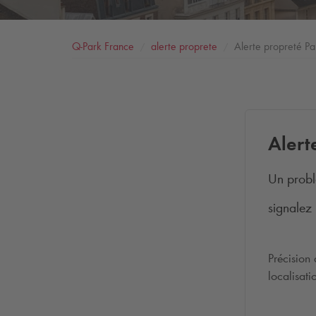
Q-Park
France
alerte proprete
Alerte propreté Pa
Alert
Un probl
signalez 
Précision
localisat