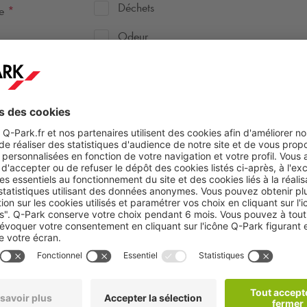
Déchets
te
*
Odeur
Sol impraticable
Tags
autre
Déposer ici
ou parcourir
sur vos
documents