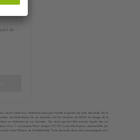
suivi de
er
, feront l’objet d’un traitement ayant pour finalité la gestion de votre demande. Par le
 question. Les destinataires de ces données sont les membres de
Q-Park
en charge de la
opposition au traitement de vos données. Ces droits peuvent être exercés auprès des co-
teaux et au 1 rue Jacques-Henri Lartigue 92130 Issy-Les-Moulineaux, représentées par
consulter notre Politique de Confidentialité. Toute demande devra être accompagnée d’un