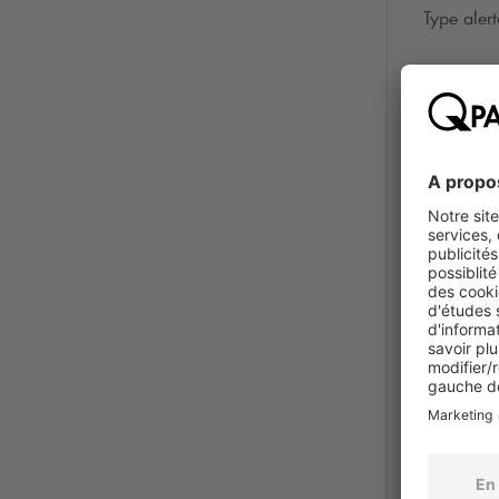
Type aler
Photo
*