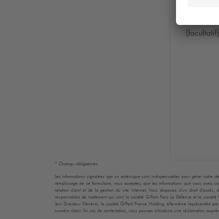
Email de 
(facultatif)
* Champs obligatoires
Les informations signalées par un astérisque sont indispensables pour gérer votre de
remplissage de ce formulaire, vous acceptez que les informations que vous avez sais
relation client et de la gestion du site Internet. Vous disposez d’un droit d’accès
responsables de traitement qui sont la société
Q-Park
Paris La Défense et la société
leur Directeur Général, la société
Q-Park
France Holding, elle-même représentée par s
numéro client. En cas de contestation, vous pouvez introduire une réclamation auprès