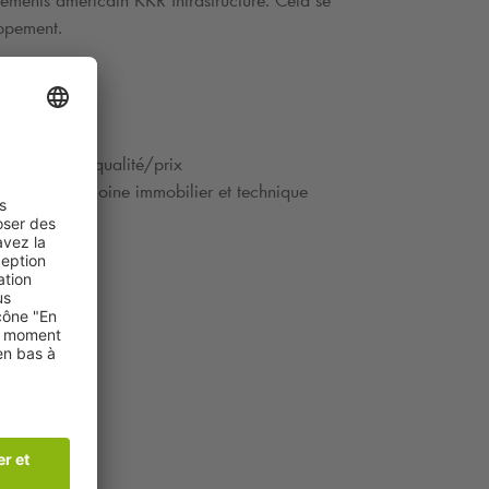
ssements américain KKR Infrastructure. Cela se
oppement.
lleur rapport qualité/prix
ment du patrimoine immobilier et technique