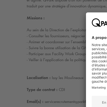
et agilité.
Q-Park
dispose d'un fort potentiel de cr
traduit par une stratégie d’innovation dynamique,
Missions :
Au sein de la Direction de l’exploitation et du p
- Consulter les fournisseurs, négocier et préparer
- Animer et coordonner sur l’ensemble des établis
- Suivre la bonne utilisation de la GMAO et de 
- Participer aux Facility Work Groups et aux Pu
- Veiller à l’application de la politique QSE pour
Localisation :
Issy les Moulineaux
Type de contrat :
CDI
Email(s) :
servicerecrutement
q-park
@
q-park
.fr