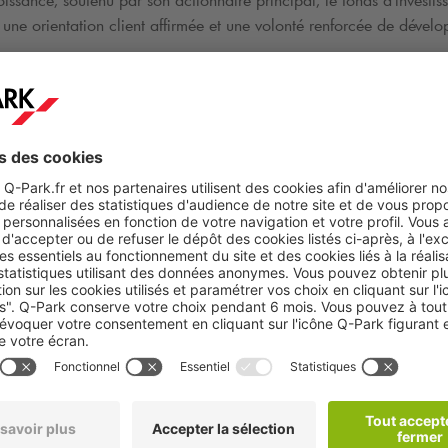
oissance, soutenu par son actionnaire principal, le fonds d'investi
 une orientation client affirmée et une volonté renforcée de dével
atrimoine vous serez notamment responsable de :
 la conclusion de tous contrats d’achats de biens et services au mei
sements les activités d’entretien, de maintenance et de renouvelle
la maintenance
rchases Work Groups au niveau de la Holding.
 son périmètre