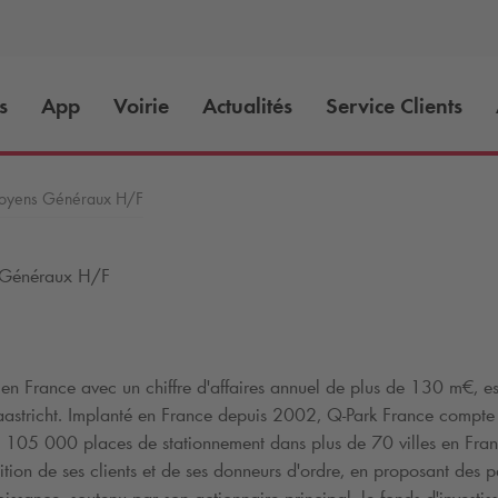
s
App
Voirie
Actualités
Service Clients
oyens Généraux H/F
 Généraux H/F
n France avec un chiffre d'affaires annuel de plus de 130 m€, es
aastricht. Implanté en France depuis 2002,
Q-Park
France compte 
de 105 000 places de stationnement dans plus de 70 villes en Fran
tion de ses clients et de ses donneurs d'ordre, en proposant des p