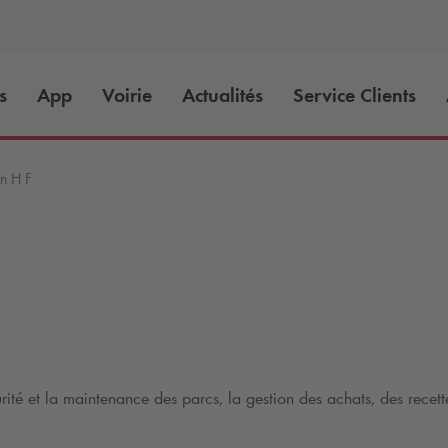
s
App
Voirie
Actualités
Service Clients
n H F
té et la maintenance des parcs, la gestion des achats, des recette