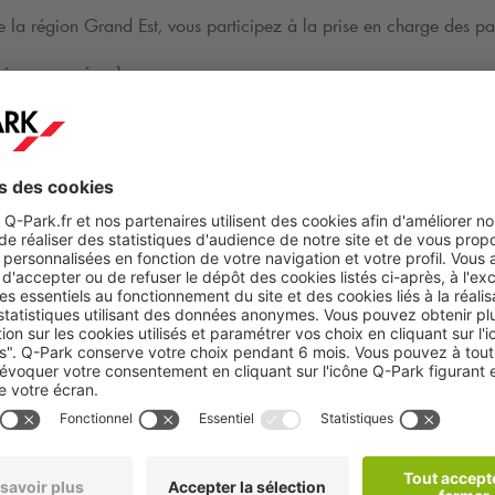
e la région Grand Est, vous participez à la prise en charge des p
nings, congés,…)
tionnement,
seurs
significative d’au moins 2 ans dans le management d'une équipe