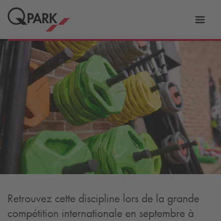
er
Bascu
vers
la
tion
navig
Retrouvez cette discipline lors de la grande
compétition internationale en septembre à