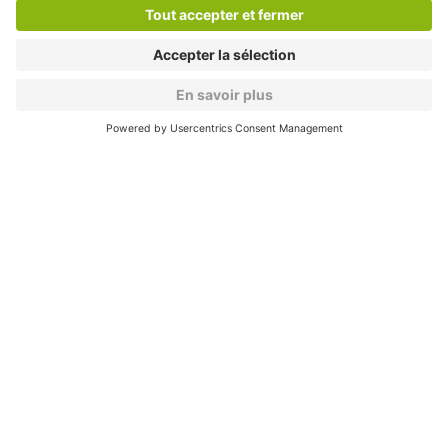
Cookies
Copyright
CGV
CGU
Déclaration de confidentialité
Informations légales
Médiation
* Réduction appliquée par rapport aux tarifs d'un
stationnement sur place