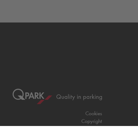
Cookies
Copyright
CGV
CGU
Déclaration de confidentialité
Informations légales
Médiation