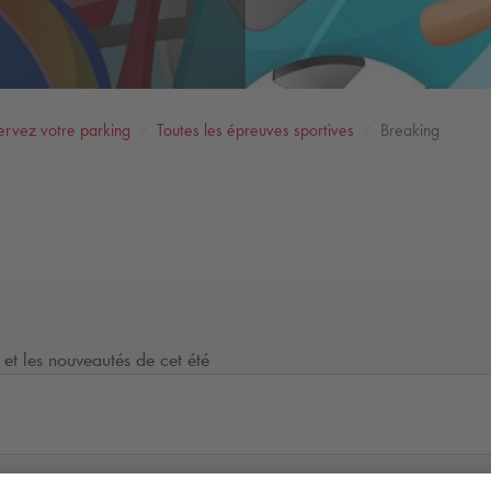
ervez votre parking
Toutes les épreuves sportives
Breaking
 et les nouveautés de cet été