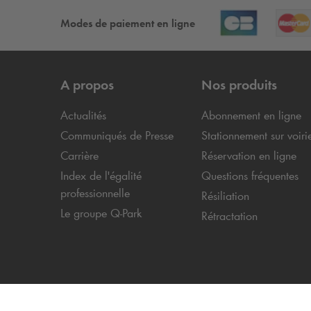
Modes de paiement en ligne
A propos
Nos produits
Actualités
Abonnement en ligne
Communiqués de Presse
Stationnement sur voiri
Carrière
Réservation en ligne
Index de l'égalité
Questions fréquentes
professionnelle
Résiliation
Le groupe
Q-Park
Rétractation