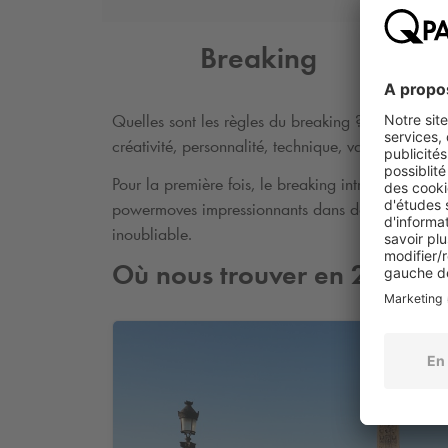
Breaking
Quelles sont les règles du breaking ? Deux breakers
créativité, personnalité, technique, variété, perfo
Pour la première fois, le breaking introduira deu
powermoves impressionnants dans des battles 1-v
inoubliable.
Où nous trouver en 2024