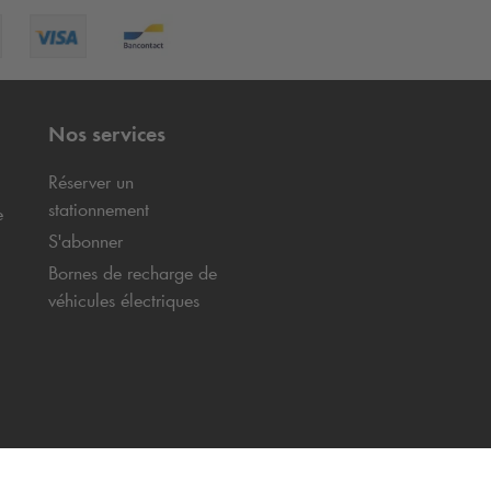
Nos services
Réserver un
stationnement
e
S'abonner
Bornes de recharge de
véhicules électriques