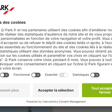
 s'affrontent en duel. L'un performe, puis son adversaire lui répond
rmance et musicalité.
x épreuves spectaculaires, une masculine et une féminine, au Châte
s-1. Envisagez de réserver votre stationnement avec
Q-Park
pour as