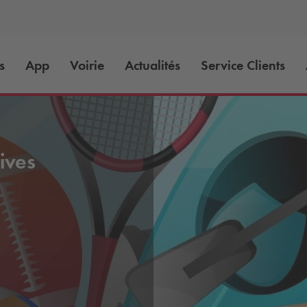
s
App
Voirie
Actualités
Service Clients
ives