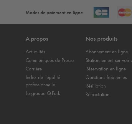
Modes de paiement en ligne
A propos
Nos produits
Actualités
Abonnement en ligne
Communiqués de Presse
Stationnement sur voiri
Carrière
Réservation en ligne
Index de l'égalité
Questions fréquentes
professionnelle
Résiliation
Le groupe
Q-Park
Rétractation