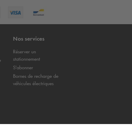
Nos services
Réserver un
stationnement
e
S'abonner
Bornes de recharge de
véhicules électriques