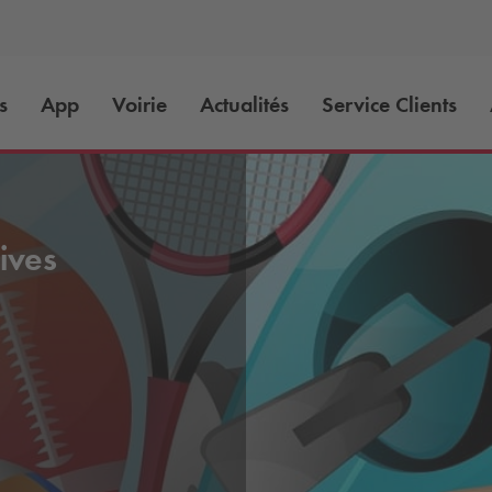
s
App
Voirie
Actualités
Service Clients
ives