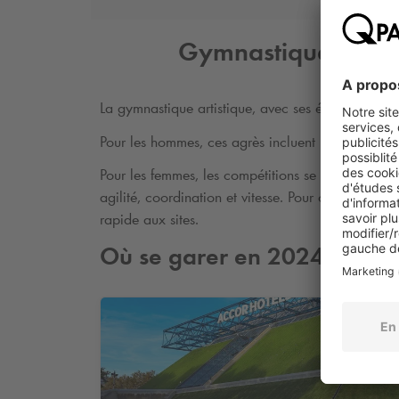
Gymnastique artist
La gymnastique artistique, avec ses épreuves indi
Pour les hommes, ces agrès incluent les exercices a
Pour les femmes, les compétitions se déroulent au
agilité, coordination et vitesse. Pour ceux qui as
rapide aux sites.
Où se garer en 2024 ?