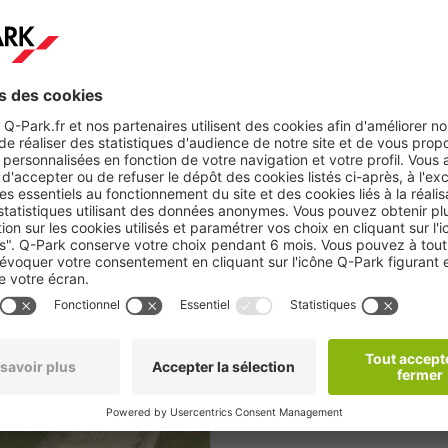
ique
viduelles par agrès et ses concours par équipes, met en scène une d
u sol, le cheval d'arçons, les anneaux, le saut de cheval, les barre
 saut de cheval, aux barres asymétriques, à la poutre, et aux exe
sistent à ces spectacles captivants, réserver une place de parking 