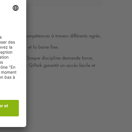
iversité de compétences à travers différents agrès.
s parallèles, et la barre fixe.
rcices au sol. Chaque discipline demande force,
à l'avance avec
Q-Park
garantit un accès facile et