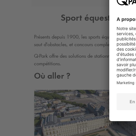
Sport équestres
Présents depuis 1900, les sports équestres ont v
saut d'obstacles, et concours complet pour homm
Q-Park
offre des solutions de stationnement à prox
compétitions.
Où aller ?