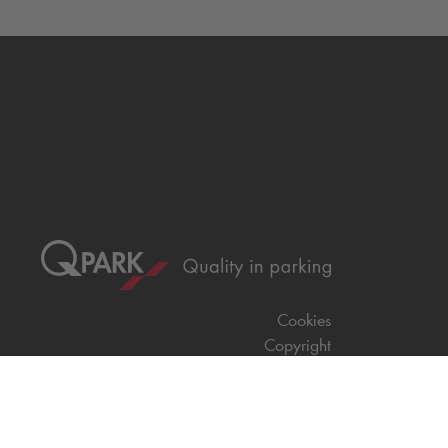
Cookies
Copyright
CGV
CGU
Déclaration de confidentialité
Informations légales
Médiation
* Réduction appliquée par rapport aux tarifs
d'un stationnement sur place