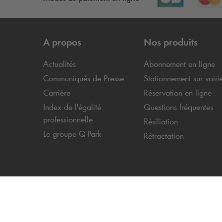
A propos
Nos produits
Actualités
Abonnement en ligne
Communiqués de Presse
Stationnement sur voiri
Carrière
Réservation en ligne
Index de l'égalité
Questions fréquentes
professionnelle
Résiliation
Le groupe
Q-Park
Rétractation