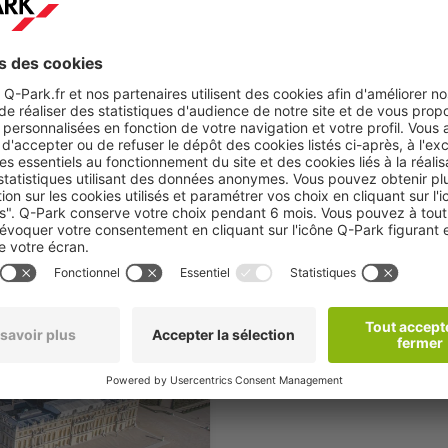
u des évolutions majeures, devenant le premier sport mixte en 1964
es et femmes.
imité des sites équestres, assurant aux spectateurs une expérience