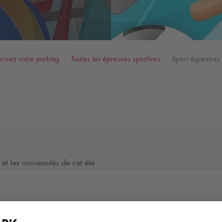
ervez votre parking
Toutes les épreuves sportives
Sport équestres
 et les nouveautés de cet été