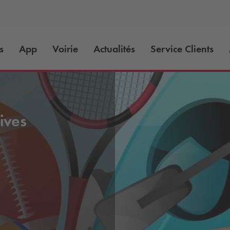
s
App
Voirie
Actualités
Service Clients
ives