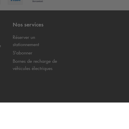
Nos services
Réserver un
stationnement
e
S'abonner
Bornes de recharge de
véhicules électriques