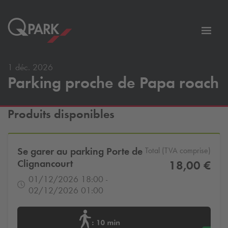
er
Bascu
vers
la
1 déc. 2026
tion
navig
Parking proche de Papa roach
Produits disponibles
Se garer au parking Porte de
Total (TVA comprise)
Clignancourt
18,00 €
01/12/2026 18:00 -
02/12/2026 01:00