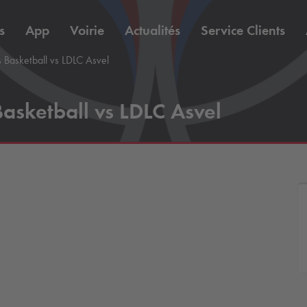
s
App
Voirie
Actualités
Service Clients
s Basketball vs LDLC Asvel
Basketball vs LDLC Asvel