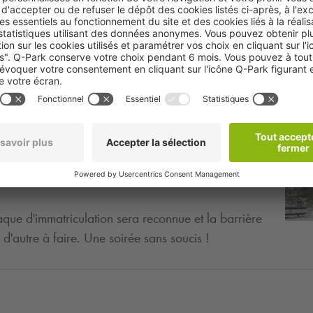
réserver une place de parking. De ces parkings, il
l'Adidas Arena ou l'Accor Arena. Avec une
rcher une place de parking ! Profitez pleinement de
aque d'immatriculation sera reconnue et la barrière
d'autre à faire. Une soirée sans soucis !