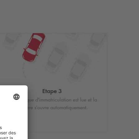
Etape 3
Votre plaque d'immatriculation est lue et la
barrière s'ouvre automatiquement.