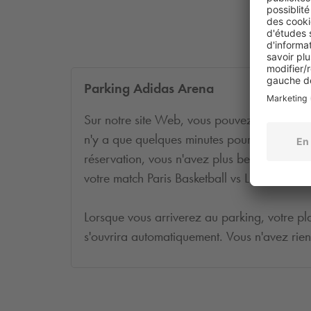
Parking Adidas Arena
Sur notre site Web, vous pouvez facilement 
n'y a que quelques minutes pour atteindre 
réservation, vous n'avez plus besoin de che
votre match Paris Basketball vs LDLC Asvel.
Lorsque vous arriverez au parking, votre pl
s'ouvrira automatiquement. Vous n'avez rien 