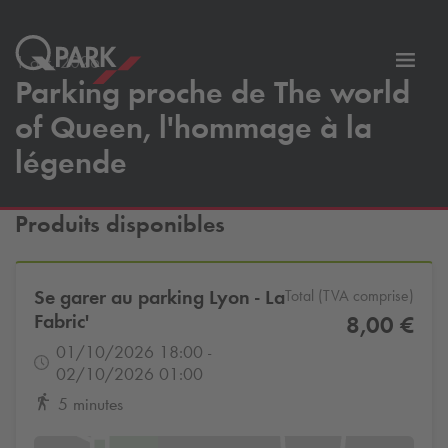
1 oct. 2026
er
Bascu
Parking proche de The world
vers
of Queen, l'hommage à la
la
tion
navig
légende
Produits disponibles
Se garer au parking Lyon - La
Total (TVA comprise)
Fabric'
8,00 €
01/10/2026 18:00 -
02/10/2026 01:00
5 minutes