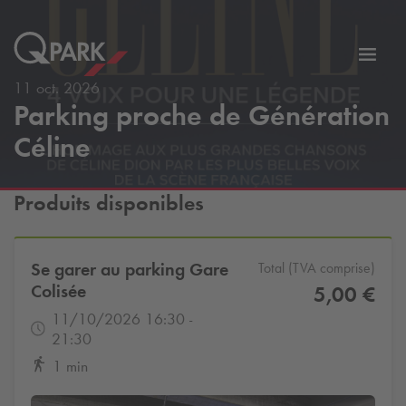
er
Bascu
vers
11 oct. 2026
Parking proche de Génération
la
tion
navig
Céline
Produits disponibles
Se garer au parking Gare
Total (TVA comprise)
Colisée
5,00 €
11/10/2026 16:30 -
21:30
1 min