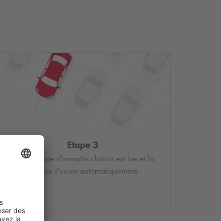
Etape 3
Votre plaque d'immatriculation est lue et la
barrière s'ouvre automatiquement.