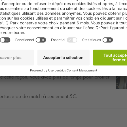
rvez facilement votre place de parking en ligne. Si
n au Colisée, stationnez dans le parking
Q-Park
elques pas. Avec une réservation, vous n'avez plus
 cette façon, vous avez plus de temps pour profiter
 spectacle ou de match à seulement 5€.