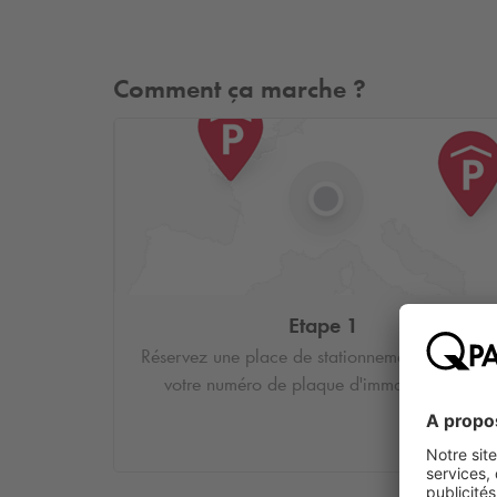
Comment ça marche ?
Etape 1
Réservez une place de stationnement et saisiss
votre numéro de plaque d'immatriculation.