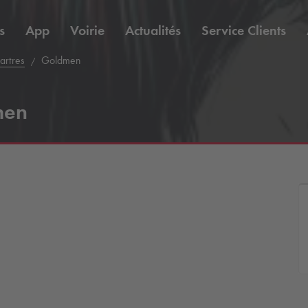
s
App
Voirie
Actualités
Service Clients
artres
Goldmen
men