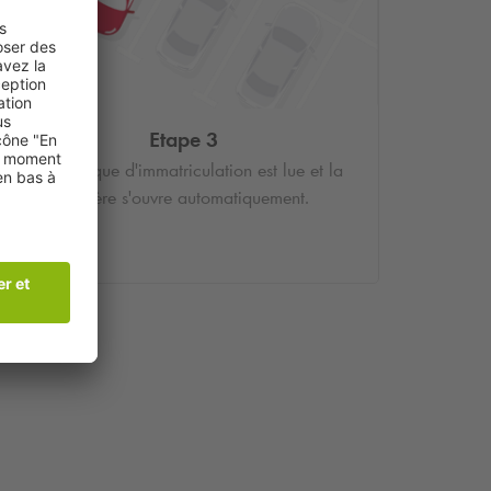
Etape 3
Votre plaque d'immatriculation est lue et la
barrière s'ouvre automatiquement.