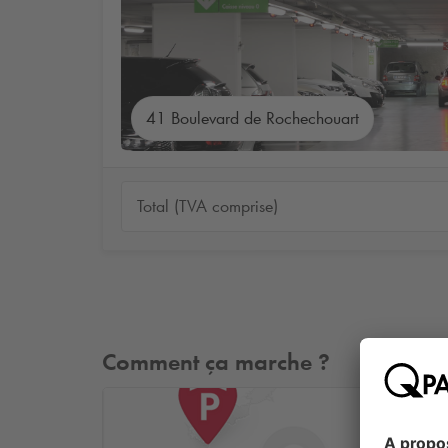
41 Boulevard de Rochechouart
Total (TVA comprise)
Comment ça marche ?