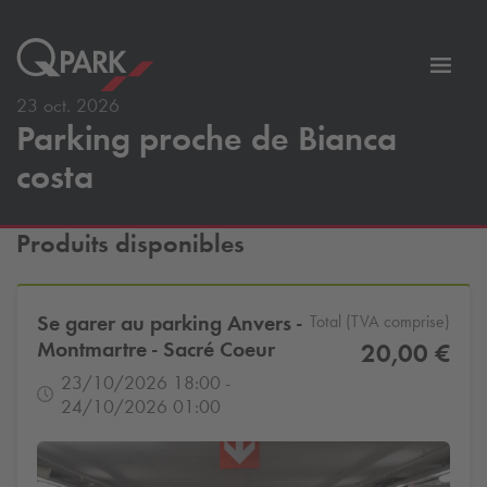
er
Bascu
vers
23 oct. 2026
Parking proche de Bianca
la
tion
navig
costa
Produits disponibles
Se garer au parking Anvers -
Total (TVA comprise)
Montmartre - Sacré Coeur
20,00 €
23/10/2026 18:00 -
24/10/2026 01:00