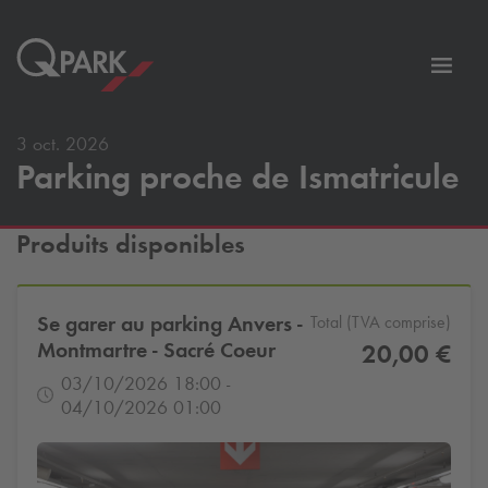
er
Bascu
vers
la
3 oct. 2026
tion
navig
Parking proche de Ismatricule
Produits disponibles
Se garer au parking Anvers -
Total (TVA comprise)
Montmartre - Sacré Coeur
20,00 €
03/10/2026 18:00 -
04/10/2026 01:00