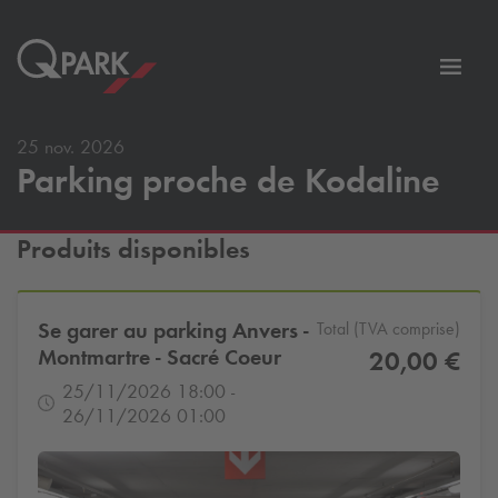
er
Bascu
vers
la
25 nov. 2026
tion
navig
Parking proche de Kodaline
Produits disponibles
Se garer au parking Anvers -
Total (TVA comprise)
Montmartre - Sacré Coeur
20,00 €
25/11/2026 18:00 -
26/11/2026 01:00