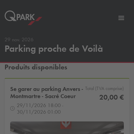
er
Bascu
vers
la
29 nov. 2026
tion
navig
Parking proche de Voilà
Produits disponibles
Se garer au parking Anvers -
Total (TVA comprise)
Montmartre - Sacré Coeur
20,00 €
29/11/2026 18:00 -
30/11/2026 01:00