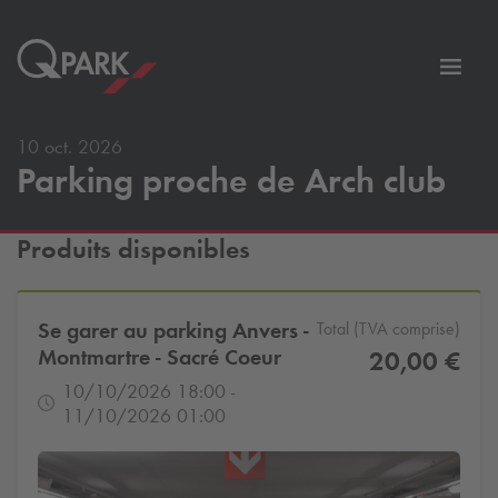
er
Bascu
vers
la
10 oct. 2026
tion
navig
Parking proche de Arch club
Produits disponibles
Se garer au parking Anvers -
Total (TVA comprise)
Montmartre - Sacré Coeur
20,00 €
10/10/2026 18:00 -
11/10/2026 01:00