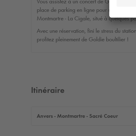
Vous assistez à un concert de Goldie boulti
place de parking en ligne pour un accès rap
Montmartre - La Cigale, situé à quelques pas
Avec une réservation, fini le stress du stati
profitez pleinement de Goldie boultilier !
Itinéraire
Anvers - Montmartre - Sacré Coeur