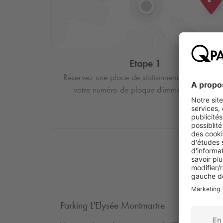
Etape 1
Réservez une place de stationnement et saisiss
votre numéro de plaque d'immatriculation.
Parking L'Elysée Montmartre