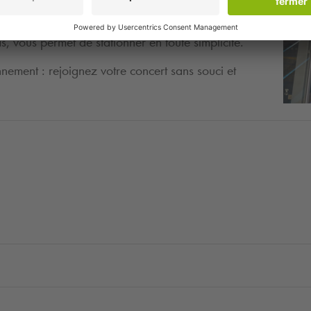
lier à L'Elysée Montmartre ? Pensez à réserver votre
ide et serein. Le parking
Q-Park
Anvers -
, vous permet de stationner en toute simplicité.
onnement : rejoignez votre concert sans souci et