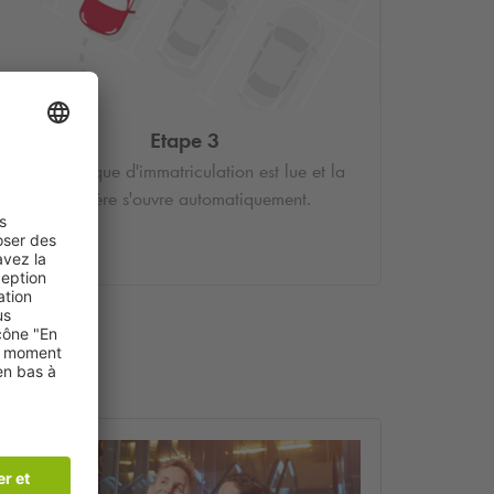
Etape 3
Votre plaque d'immatriculation est lue et la
barrière s'ouvre automatiquement.