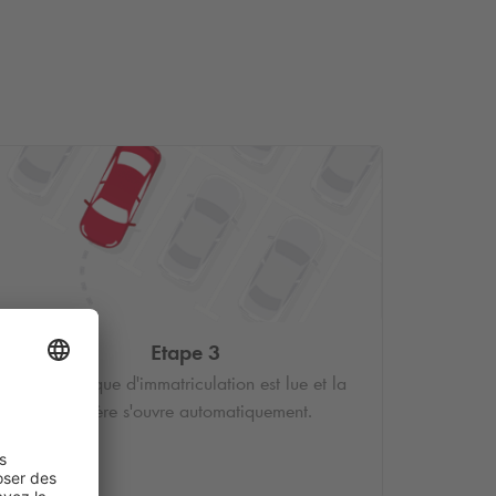
Etape 3
Votre plaque d'immatriculation est lue et la
barrière s'ouvre automatiquement.