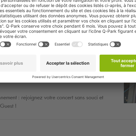
over & Guest à L'Elysée Montmartre ? Pensez à
ur un accès rapide et serein. Le parking
Q-Park
elques pas, vous permet de stationner en toute
onnement : rejoignez votre concert sans souci et
Guest !