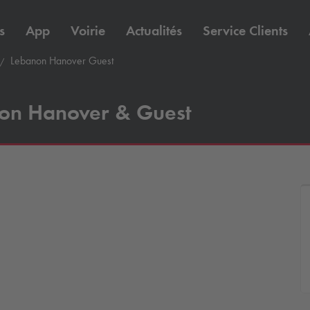
s
App
Voirie
Actualités
Service Clients
Lebanon Hanover Guest
non Hanover & Guest