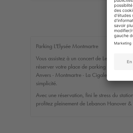
Parking L'Elysée Montmartre
Vous assistez à un concert de Lebanon Han
réserver votre place de parking en ligne po
Anvers - Montmartre - La Cigale, situé à qu
simplicité.
Avec une réservation, fini le stress du stati
profitez pleinement de Lebanon Hanover & 