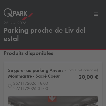
er
Bascu
vers
26 nov. 2026
Parking proche de Liv del
la
tion
navig
estal
Produits disponibles
Se garer au parking Anvers -
Total (TVA comprise)
Montmartre - Sacré Coeur
20,00 €
26/11/2026 18:00 -
27/11/2026 01:00