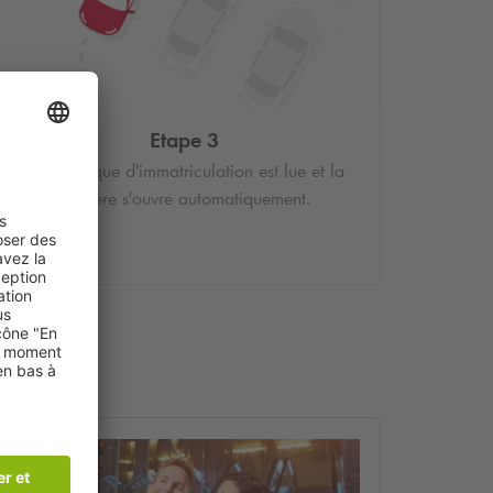
Etape 3
Votre plaque d'immatriculation est lue et la
barrière s'ouvre automatiquement.