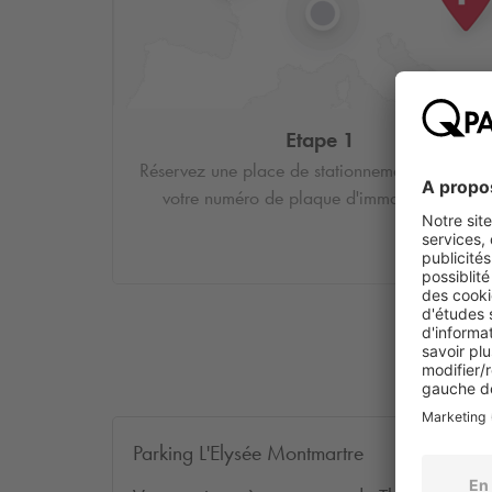
Etape 1
Réservez une place de stationnement et saisiss
votre numéro de plaque d'immatriculation.
Parking L'Elysée Montmartre