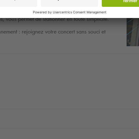
olls à L'Elysée Montmartre ? Pensez à réserver
ès rapide et serein. Le parking
Q-Park
Anvers -
, vous permet de stationner en toute simplicité.
onnement : rejoignez votre concert sans souci et