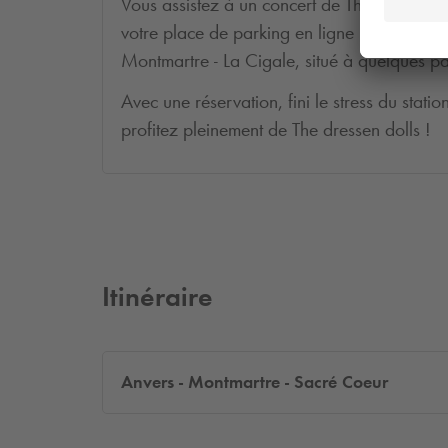
Vous assistez à un concert de The dressen d
votre place de parking en ligne pour un acc
Montmartre - La Cigale, situé à quelques pas
Avec une réservation, fini le stress du stati
profitez pleinement de The dressen dolls !
Itinéraire
Anvers - Montmartre - Sacré Coeur