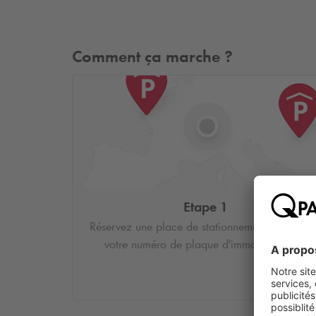
Comment ça marche ?
Etape 1
Réservez une place de stationnement et saisiss
votre numéro de plaque d'immatriculation.