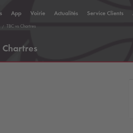
s
App
Voirie
Actualités
Service Clients
TBC vs Chartres
 Chartres