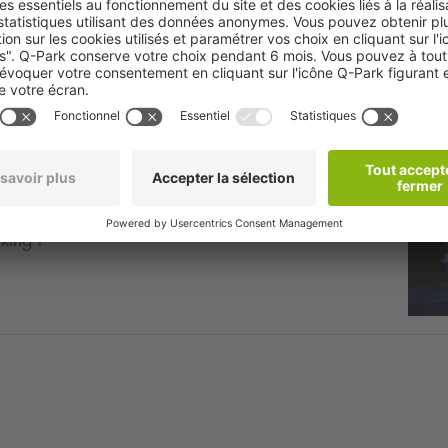
 accueille pour les matchs du Stade Toulousain
ervez votre parking à proximité !
u'à 5,60€ pour 5 heures de stationnement !
king !