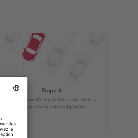
Etape 3
Votre plaque d'immatriculation est lue et la
barrière s'ouvre automatiquement.