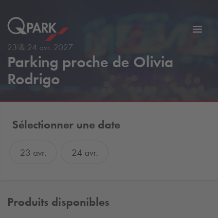
er
Bascu
vers
23 & 24 avr. 2027
Parking proche de Olivia
la
tion
navig
Rodrigo
Sélectionner une date
23 avr.
24 avr.
Produits disponibles