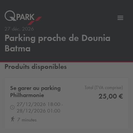
er
Bascu
vers
27 déc. 2026
Parking proche de Dounia
la
tion
navig
Batma
Produits disponibles
Se garer au parking
Total (TVA comprise)
Philharmonie
25,00 €
27/12/2026 18:00 -
28/12/2026 01:00
7 minutes