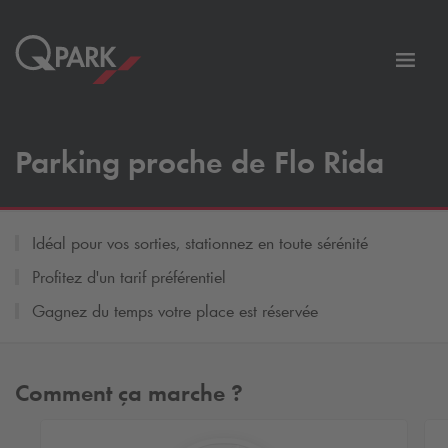
er
Bascu
vers
la
tion
navig
Parking proche de Flo Rida
Idéal pour vos sorties, stationnez en toute sérénité
Profitez d'un tarif préférentiel
Gagnez du temps votre place est réservée
Comment ça marche ?