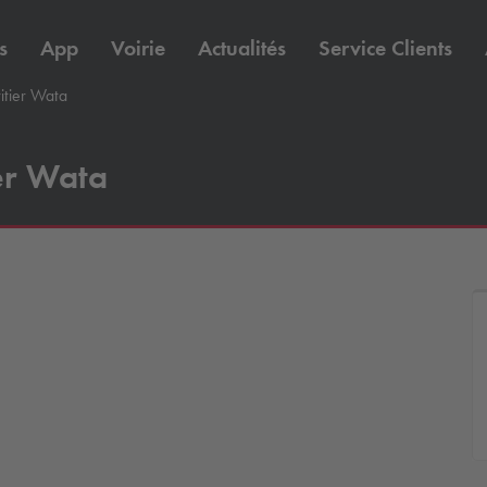
s
App
Voirie
Actualités
Service Clients
itier Wata
er Wata