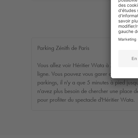
Parking Zénith de Paris
Vous allez voir Héritier Wata à Zénith de P
ligne. Vous pouvez vous garer au
Q-Park
Ph
parkings, il n'y a que 5 minutes à pied jusq
n'avez plus besoin de chercher une place d
pour profiter du spectacle d'Héritier Wata.