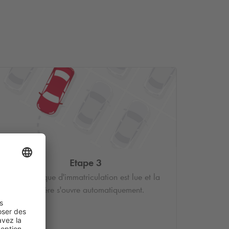
Etape 3
Votre plaque d'immatriculation est lue et la
barrière s'ouvre automatiquement.