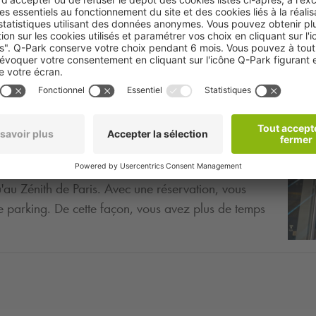
aris ? Réservez facilement votre place de parking en
ilharmonie ou au
Q-Park
Villette Musique. De ces
u'au Zénith de Paris. Avec une réservation, vous
e parking. De cette façon, vous avez plus de temps