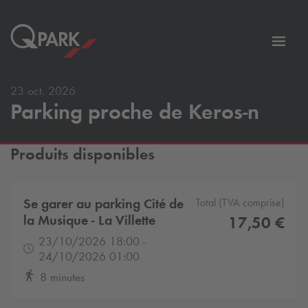
er
Bascu
vers
la
23 oct. 2026
tion
navig
Parking proche de Keros-n
Produits disponibles
Se garer au parking Cité de
Total (TVA comprise)
la Musique - La Villette
17,50 €
23/10/2026 18:00 -
24/10/2026 01:00
8 minutes