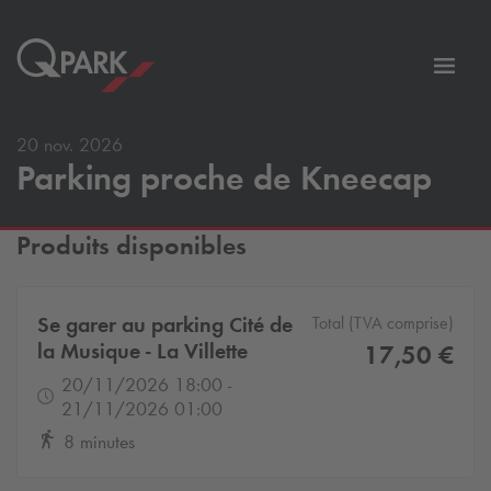
er
Bascu
vers
la
20 nov. 2026
tion
navig
Parking proche de Kneecap
Produits disponibles
Se garer au parking Cité de
Total (TVA comprise)
la Musique - La Villette
17,50 €
20/11/2026 18:00 -
21/11/2026 01:00
8 minutes